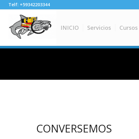
Telf: +59342203344
INICIO
Servicios
Cursos
CONVERSEMOS