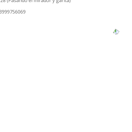
a 28 (Pasando el mirador y garita)
93999756069