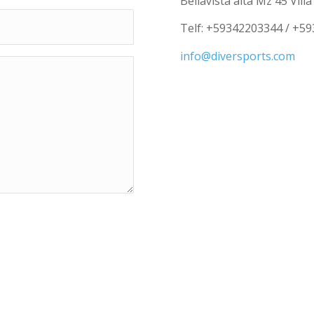
Bellavista alta Mz 45 Vill
Telf: +59342203344 / +5
info@diversports.com